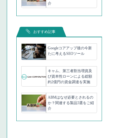
介
おすすめ記事
Googleコアアップ後の今新
たに考えるSEOツール
キャム、第三者割当増資及
び資本性ローンによる総額
約2億円の資金調達を実施
ABMはなぜ必要とされるの
か？関連する製品5選をご紹
介