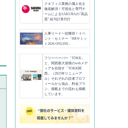
クオフィス業務の属人化を
徹底解消！可視化と専門チ
ームによるSAKURAの”高品
質” 給与計算代行
人事リード一括獲得！イベ
ント・セミナー「HRサミッ
ト2026 ONLINE」
フリーペーパー「TOKK」
と、関西最大規模のwebメデ
ィアを目指す「TOKK関
西」（2025年リニューア
ル）それぞれの読者プロフ
ィールから強み、料金プラ
ン、掲載までの流れも掲載
しています。
“御社のサービス・媒体資料を
掲載してみませんか？”