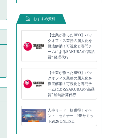
おすすめ資料
【士業が作ったBPO】バッ
クオフィス業務の属人化を
徹底解消！可視化と専門チ
ームによるSAKURAの”高品
質” 経理代行
【士業が作ったBPO】バッ
クオフィス業務の属人化を
徹底解消！可視化と専門チ
ームによるSAKURAの”高品
質” 給与計算代行
人事リード一括獲得！イベ
ント・セミナー「HRサミッ
ト2026 ONLINE」