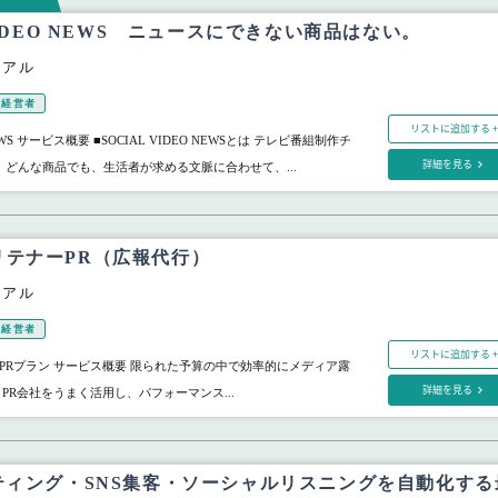
 VIDEO NEWS ニュースにできない商品はない。
リアル
経営者
リストに追加する +
 NEWS サービス概要 ■SOCIAL VIDEO NEWSとは テレビ番組制作チ
詳細を見る
、どんな商品でも、生活者が求める文脈に合わせて、...
リテナーPR（広報代行）
リアル
経営者
リストに追加する +
PRプラン サービス概要 限られた予算の中で効率的にメディア露
詳細を見る
PR会社をうまく活用し、パフォーマンス...
ティング・SNS集客・ソーシャルリスニングを自動化する