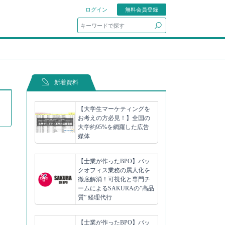
ログイン
無料会員登録
search
新着資料
【大学生マーケティングを
お考えの方必見！】全国の
大学約95%を網羅した広告
媒体
【士業が作ったBPO】バッ
クオフィス業務の属人化を
徹底解消！可視化と専門チ
ームによるSAKURAの”高品
質” 経理代行
【士業が作ったBPO】バッ