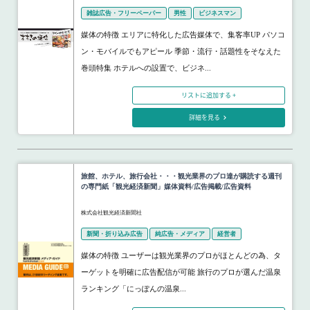
雑誌広告・フリーペーパー
男性
ビジネスマン
媒体の特徴 エリアに特化した広告媒体で、集客率UP パソコ
ン・モバイルでもアピール 季節・流行・話題性をそなえた
巻頭特集 ホテルへの設置で、ビジネ...
リストに追加する +
詳細を見る
旅館、ホテル、旅行会社・・・観光業界のプロ達が購読する週刊
の専門紙「観光経済新聞」媒体資料/広告掲載/広告資料
株式会社観光経済新聞社
新聞・折り込み広告
純広告・メディア
経営者
媒体の特徴 ユーザーは観光業界のプロがほとんどの為、タ
ーゲットを明確に広告配信が可能 旅行のプロが選んだ温泉
ランキング「にっぽんの温泉...