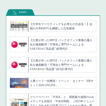
新着資料
【大学生マーケティングをお考えの方必見！】全
国の大学約95%を網羅した広告媒体
【士業が作ったBPO】バックオフィス業務の属人
化を徹底解消！可視化と専門チームによる
SAKURAの”高品質” 経理代行
【士業が作ったBPO】バックオフィス業務の属人
化を徹底解消！可視化と専門チームによる
SAKURAの”高品質” 給与計算代行
人事リード一括獲得！イベント・セミナー「HRサ
ミット2026 ONLINE」
フリーペーパー「TOKK」と、関西最大規模のweb
メディアを目指す「TOKK関西」（2025年リニュー
アル）それぞれの読者プロフィールから強み、料