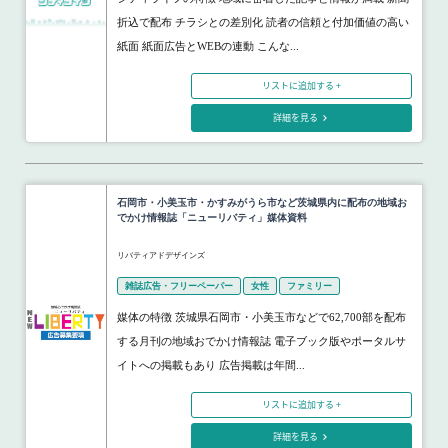
折込で配布 チラシとの差別化 読者の信頼と付加価値の高い
紙面 紙面広告とWEBの連動 こんな...
リストに追加する +
詳細を見る
石岡市・小美玉市・かすみがうら市など茨城県内に配布の地域お
でかけ情報誌「ニューリバティ」媒体資料
リバティアドデザインズ
雑誌広告・フリーペーパー
女性
ファミリー
媒体の特徴 茨城県石岡市・小美玉市などで62,700部を配布
する月刊の地域おでかけ情報誌 電子ブック版やポータルサ
イトへの掲載もあり 広告掲載は年間...
リストに追加する +
詳細を見る