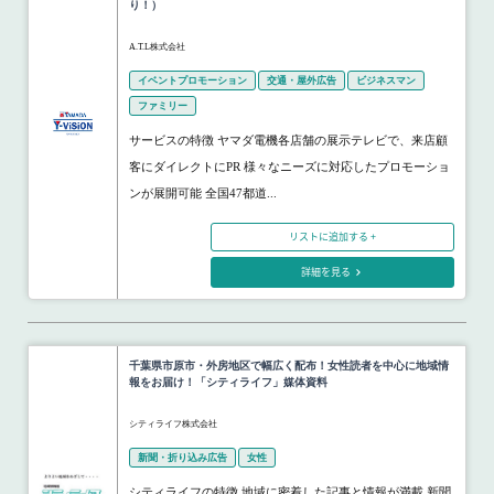
り！）
A.T.L株式会社
イベントプロモーション
交通・屋外広告
ビジネスマン
ファミリー
サービスの特徴 ヤマダ電機各店舗の展示テレビで、来店顧
客にダイレクトにPR 様々なニーズに対応したプロモーショ
ンが展開可能 全国47都道...
リストに追加する +
詳細を見る
千葉県市原市・外房地区で幅広く配布！女性読者を中心に地域情
報をお届け！「シティライフ」媒体資料
シティライフ株式会社
新聞・折り込み広告
女性
シティライフの特徴 地域に密着した記事と情報が満載 新聞