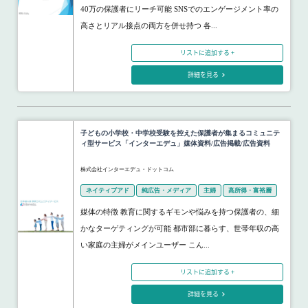
40万の保護者にリーチ可能 SNSでのエンゲージメント率の
高さとリアル接点の両方を併せ持つ 各...
リストに追加する +
詳細を見る
子どもの小学校・中学校受験を控えた保護者が集まるコミュニテ
ィ型サービス「インターエデュ」媒体資料/広告掲載/広告資料
株式会社インターエデュ・ドットコム
ネイティブアド
純広告・メディア
主婦
高所得・富裕層
媒体の特徴 教育に関するギモンや悩みを持つ保護者の、細
かなターゲティングが可能 都市部に暮らす、世帯年収の高
い家庭の主婦がメインユーザー こん...
リストに追加する +
詳細を見る