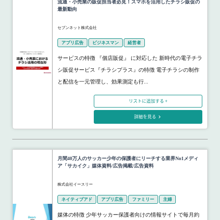
流通・小売業の販促担当者必見！スマホを活用したチラシ販促の
最新動向
セブンネット株式会社
アプリ広告
ビジネスマン
経営者
サービスの特徴 『個店販促』 に対応した 新時代の電子チラ
シ販促サービス『チラシプラス』の特徴 電子チラシの制作
と配信を一元管理し、効果測定も行...
リストに追加する +
詳細を見る
月間40万人のサッカー少年の保護者にリーチする業界No1メディ
ア「サカイク」媒体資料/広告掲載/広告資料
株式会社イースリー
ネイティブアド
アプリ広告
ファミリー
主婦
媒体の特徴 少年サッカー保護者向けの情報サイトで毎月約