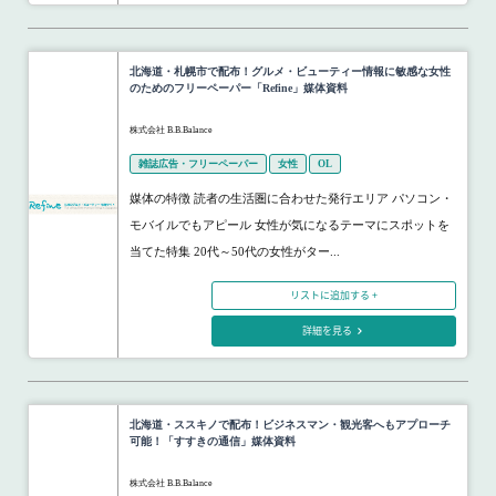
北海道・札幌市で配布！グルメ・ビューティー情報に敏感な女性
のためのフリーペーパー「Refine」媒体資料
株式会社 B.B.Balance
雑誌広告・フリーペーパー
女性
OL
媒体の特徴 読者の生活圏に合わせた発行エリア パソコン・
モバイルでもアピール 女性が気になるテーマにスポットを
当てた特集 20代～50代の女性がター...
リストに追加する +
詳細を見る
北海道・ススキノで配布！ビジネスマン・観光客へもアプローチ
可能！「すすきの通信」媒体資料
株式会社 B.B.Balance