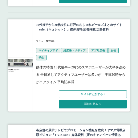
10代後半から20代女性に好評のおしゃれガールズまとめサイト
「culet（キュレット）」媒体資料/広告掲載/広告資料
フリュー株式会社
ネイティブアド
純広告・メディア
アプリ広告
女性
学生
媒体の特徴 10代後半～20代のスマホユーザーが大半を占め
る 全日通してアクティブユーザーは多いが、平日20時から
がコアタイム 平均記事滞...
リストに追加する +
詳細を見る
各店舗の展示テレビでプロモーション番組を放映！ヤマダ電機店
頭ビジョン「Y-VISION」媒体資料（夏のキャンペーン情報あ