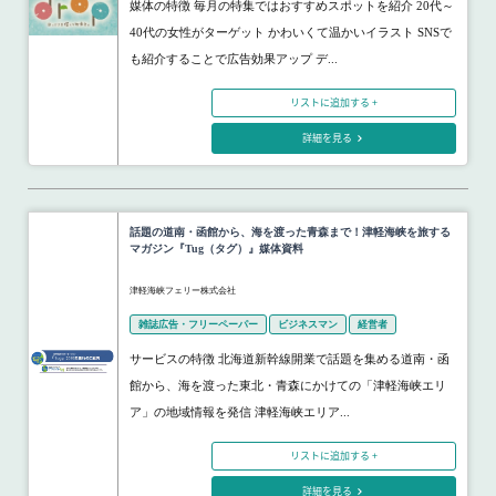
媒体の特徴 毎月の特集ではおすすめスポットを紹介 20代～
40代の女性がターゲット かわいくて温かいイラスト SNSで
も紹介することで広告効果アップ デ...
リストに追加する +
詳細を見る
話題の道南・函館から、海を渡った青森まで！津軽海峡を旅する
マガジン『Tug（タグ）』媒体資料
津軽海峡フェリー株式会社
雑誌広告・フリーペーパー
ビジネスマン
経営者
サービスの特徴 北海道新幹線開業で話題を集める道南・函
館から、海を渡った東北・青森にかけての「津軽海峡エリ
ア」の地域情報を発信 津軽海峡エリア...
リストに追加する +
詳細を見る