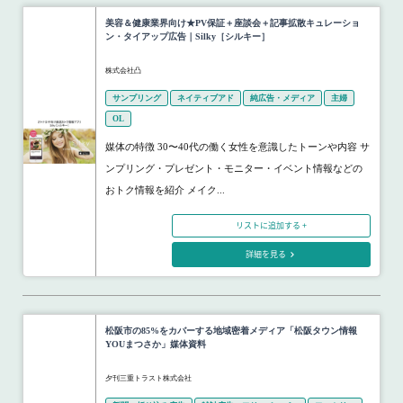
美容＆健康業界向け★PV保証＋座談会＋記事拡散キュレーショ
ン・タイアップ広告｜Silky［シルキー］
株式会社凸
サンプリング
ネイティブアド
純広告・メディア
主婦
OL
媒体の特徴 30〜40代の働く女性を意識したトーンや内容 サ
ンプリング・プレゼント・モニター・イベント情報などの
おトク情報を紹介 メイク...
リストに追加する +
詳細を見る
松阪市の85%をカバーする地域密着メディア「松阪タウン情報
YOUまつさか」媒体資料
夕刊三重トラスト株式会社