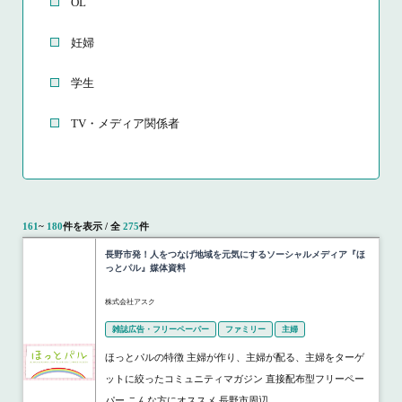
OL
妊婦
学生
TV・メディア関係者
161
~
180
件を表示 / 全
275
件
長野市発！人をつなげ地域を元気にするソーシャルメディア『ほ
っとパル』媒体資料
株式会社アスク
雑誌広告・フリーペーパー
ファミリー
主婦
ほっとパルの特徴 主婦が作り、主婦が配る、主婦をターゲ
ットに絞ったコミュニティマガジン 直接配布型フリーペー
パー こんな方にオススメ 長野市周辺...