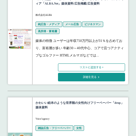
ィア「ALBA.Net」媒体資料/広告掲載/広告資料
株式会社ALBA
純広告・メディア
メール広告
ビジネスマン
高所得・富裕層
媒体の特徴 ユーザーは年収750万円以上が31％を占めてお
り、富裕層が多い 年齢30～40代中心、コアで且つアクティ
ブなゴルファー HTMLメルマガなどでは...
リストに追加する +
詳細を見る
かわいい絵本のような世界観の女性向けフリーペーパー「drop」
媒体資料
Voice!agency
雑誌広告・フリーペーパー
女性