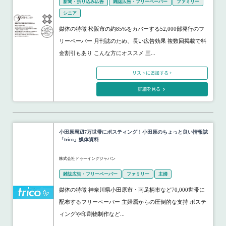
新聞・折り込み広告
雑誌広告・フリーペーパー
ファミリー
シニア
媒体の特徴 松阪市の約85%をカバーする52,000部発行のフ
リーペーパー 月刊誌のため、長い広告効果 複数回掲載で料
金割引もあり こんな方にオススメ 三...
リストに追加する +
詳細を見る
小田原周辺7万世帯にポスティング！小田原のちょっと良い情報誌
「trico」媒体資料
株式会社ドゥーイングジャパン
雑誌広告・フリーペーパー
ファミリー
主婦
媒体の特徴 神奈川県小田原市・南足柄市など70,000世帯に
配布するフリーペーパー 主婦層からの圧倒的な支持 ポステ
ィングや印刷物制作など...