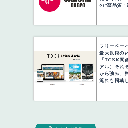
の”高品質”
フリーペーパ
最大規模のw
「TOKK関
アル）それ
から強み、
流れも掲載