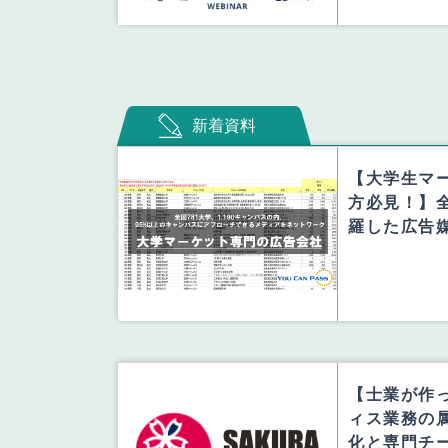
新着資料
【大学生マ
方必見！】全
羅した広告
【士業が作っ
ィス業務の
化と専門チー