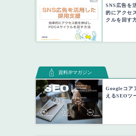
SNS広告を
的にアクセス
クルを回す
資料JPマガジン
Google
えるSEOツ