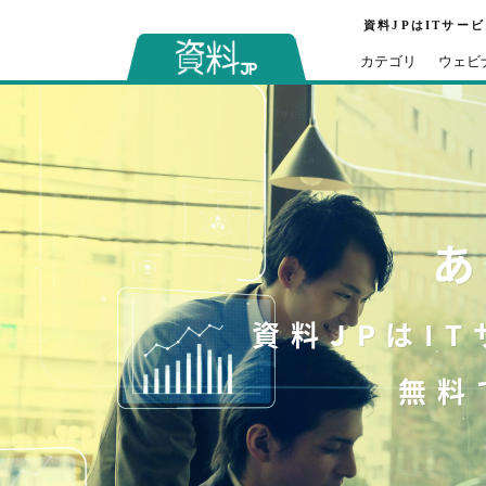
資料JPはITサー
カテゴリ
ウェビ
あ
資料JPはI
無料