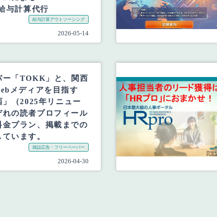
 給与計算代行
給与計算アウトソーシング
2026-05-14
ー「TOKK」と、関西
ebメディアを目指す
西」（2025年リニュー
ぞれの読者プロフィール
料金プラン、掲載までの
しています。
雑誌広告・フリーペーパー
2026-04-30