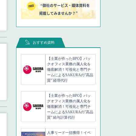
“御社のサービス・媒体資料を
掲載してみませんか？”
おすすめ資料
【士業が作ったBPO】バッ
クオフィス業務の属人化を
徹底解消！可視化と専門チ
ームによるSAKURAの”高品
質” 経理代行
【士業が作ったBPO】バッ
クオフィス業務の属人化を
徹底解消！可視化と専門チ
ームによるSAKURAの”高品
質” 給与計算代行
人事リード一括獲得！イベ