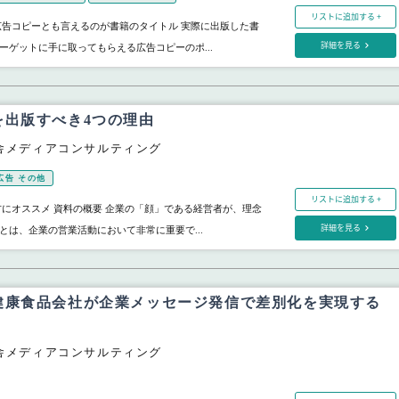
リストに追加する +
広告コピーとも言えるのが書籍のタイトル 実際に出版した書
詳細を見る
ーゲットに手に取ってもらえる広告コピーのポ...
を出版すべき4つの理由
舎メディアコンサルティング
広告 その他
リストに追加する +
方にオススメ 資料の概要 企業の「顔」である経営者が、理念
詳細を見る
とは、企業の営業活動において非常に重要で...
健康食品会社が企業メッセージ発信で差別化を実現する
舎メディアコンサルティング