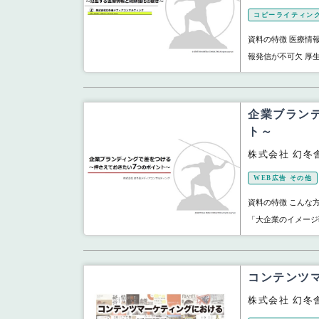
コピーライティン
資料の特徴 医療情
報発信が不可欠 厚
企業ブラン
ト～
株式会社 幻冬
WEB広告 その他
資料の特徴 こんな
「大企業のイメージ
コンテンツ
株式会社 幻冬