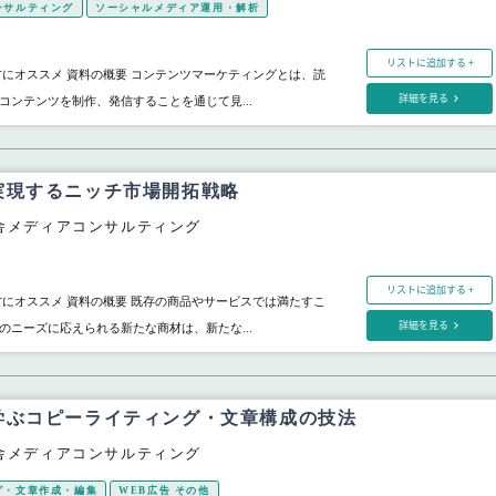
ンサルティング
ソーシャルメディア運用・解析
リストに追加する +
方にオススメ 資料の概要 コンテンツマーケティングとは、読
詳細を見る
コンテンツを制作、発信することを通じて見...
実現するニッチ市場開拓戦略
舎メディアコンサルティング
リストに追加する +
方にオススメ 資料の概要 既存の商品やサービスでは満たすこ
詳細を見る
のニーズに応えられる新たな商材は、新たな...
学ぶコピーライティング・文章構成の技法
舎メディアコンサルティング
グ・文章作成・編集
WEB広告 その他