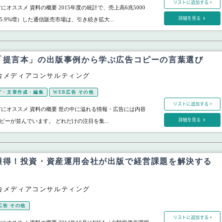
リストに追加する +
にオススメ 資料の概要 2015年度の統計で、売上高6兆5000
詳細を見る
.9%増）した通信販売市場は、引き続き拡大...
「提言本」の出版事例から学ぶ広告コピーの言葉選び
舎メディアコンサルティング
グ・文章作成・編集
WEB広告 その他
リストに追加する +
方にオススメ 資料の概要 世の中に溢れる情報・広告には内容
詳細を見る
ーが並んでいます。 どれだけの注目を集...
獲得！投資・資産運用会社が出版で経営課題を解決する
舎メディアコンサルティング
広告 その他
リストに追加する +