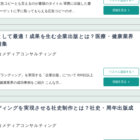
リストに追加する +
広告コピーとも言えるのが書籍のタイトル 実際に出版した書
詳細を見る
ーゲットに手に取ってもらえる広告コピーのポ...
として最適！成果を生む企業出版とは？医療・健康業界
例集
舎メディアコンサルティング
リストに追加する +
ブランディング」を実現する「企業出版」について 800社以上
詳細を見る
康業界の成功事例をご紹介 こんな方...
ディングを実現させる社史制作とは？社史・周年出版成
舎メディアコンサルティング