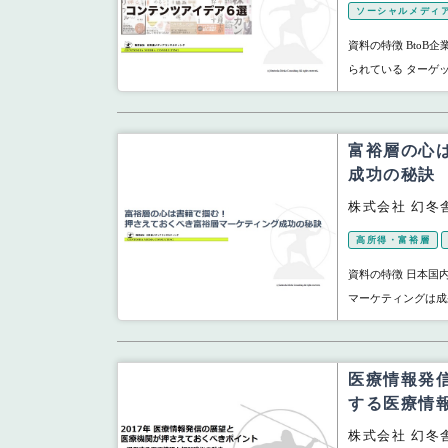
ソーシャルメディ
資料の特徴 Bto
られている ターゲッ
富裕層の心
成功の秘訣
株式会社 幻冬
高所得・富裕層
資料の特徴 日本国
マーケティングは成果
医療情報発
する医療情
株式会社 幻冬