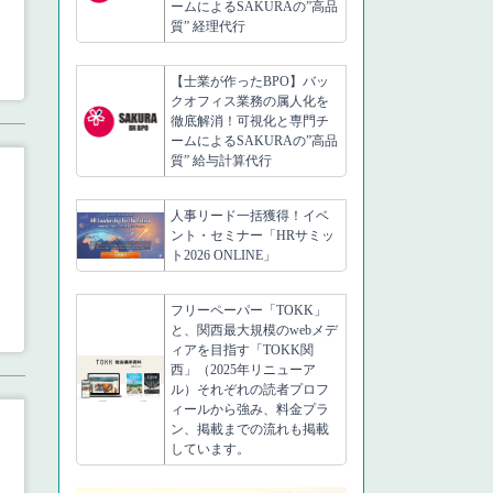
ームによるSAKURAの”高品
質” 経理代行
【士業が作ったBPO】バッ
クオフィス業務の属人化を
徹底解消！可視化と専門チ
ームによるSAKURAの”高品
質” 給与計算代行
人事リード一括獲得！イベ
ント・セミナー「HRサミッ
ト2026 ONLINE」
フリーペーパー「TOKK」
と、関西最大規模のwebメデ
ィアを目指す「TOKK関
西」（2025年リニューア
ル）それぞれの読者プロフ
ィールから強み、料金プラ
ン、掲載までの流れも掲載
しています。