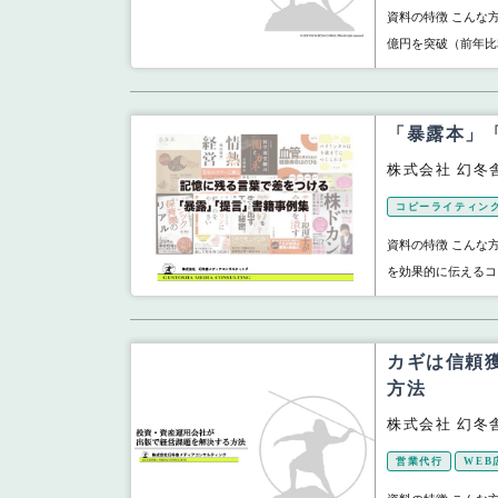
資料の特徴 こんな方
億円を突破（前年比5
「暴露本」
株式会社 幻冬
コピーライティン
資料の特徴 こんな
を効果的に伝えるコピ
カギは信頼
方法
株式会社 幻冬
営業代行
WEB