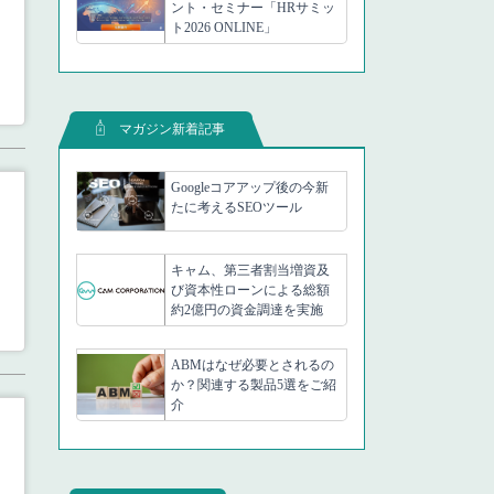
ント・セミナー「HRサミッ
ト2026 ONLINE」
マガジン新着記事
Googleコアアップ後の今新
たに考えるSEOツール
キャム、第三者割当増資及
び資本性ローンによる総額
約2億円の資金調達を実施
ABMはなぜ必要とされるの
か？関連する製品5選をご紹
介