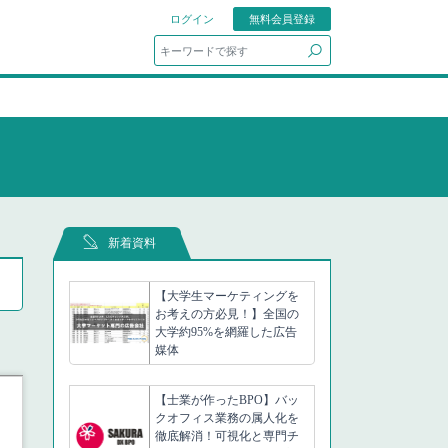
ログイン
無料会員登録
search
新着資料
【大学生マーケティングを
お考えの方必見！】全国の
大学約95%を網羅した広告
媒体
【士業が作ったBPO】バッ
クオフィス業務の属人化を
徹底解消！可視化と専門チ