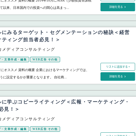
にオススメ 資料の概要 2014年10月にNISA（少額投資非課税
詳細を見る
て以来、日本国内での投資への関心は高まっ...
ルにみるターゲット・セグメンテーションの秘訣＜経営
ケティング担当者必見！＞
舎メディアコンサルティング
グ・文章作成・編集
WEB広告 その他
リストに追加する +
方にオススメ 資料の概要 企業におけるマーケティングでは、
詳細を見る
に設定するかが重要となります。 自社商...
ルに学ぶコピーライティング＜広報・マーケティング・
必見！＞
舎メディアコンサルティング
グ・文章作成・編集
WEB広告 その他