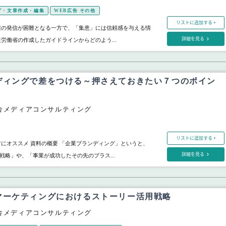
グ・文章作成・編集
WEB広告 その他
リストに追加する +
報の発信が困難となる一方で、「集患」には信頼感を与える情
詳細を見る
生労働省の作成したガイドラインからどのよう...
ディングで差をつける～押さえておきたい７つのポイン
舎メディアコンサルティング
リストに追加する +
方にオススメ 資料の概要 「企業ブランディング」というと、
詳細を見る
戦略」や、「事業が成功したその先のプラス...
マーケティングにおけるストーリー活用戦略
舎メディアコンサルティング