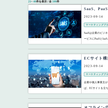
21
~
40
件を表示 / 全
100
件
SaaS、Pa
2023-09-14
マーケティングブ
SaaSは企業のビ
ービスにPaaSとI
ECサイト
2023-09-14
マーケティングブ
企業や個人事業主が
ば、ECサイトを立
オフライン