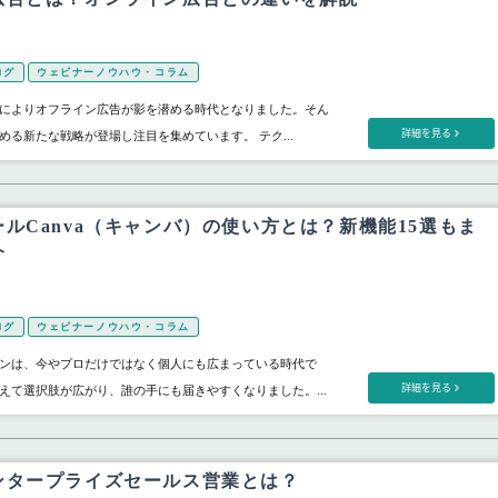
ログ
ウェビナーノウハウ・コラム
によりオフライン広告が影を潜める時代となりました。そん
詳細を見る
める新たな戦略が登場し注目を集めています。 テク...
ルCanva（キャンバ）の使い方とは？新機能15選もま
介
ログ
ウェビナーノウハウ・コラム
ンは、今やプロだけではなく個人にも広まっている時代で
詳細を見る
えて選択肢が広がり、誰の手にも届きやすくなりました。...
ンタープライズセールス営業とは？