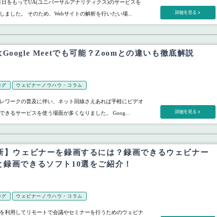
3年7月1日をもってUA(ユニバーサルアナリティクス)のサービスを
詳細を見る
ました。 そのため、Webサイトの解析を行いたい場...
Google Meetでも可能？Zoomとの違いも徹底解説
ログ
ウェビナーノウハウ・コラム
レワークの普及に伴い、ネット回線さえあれば手軽にビデオ
詳細を見る
きるサービスを使う場面が多くなりました。 Goog...
最新】ウェビナーを録画するには？録画できるウェビナー
と録画できるソフト10選をご紹介！
ログ
ウェビナーノウハウ・コラム
を利用してリモートで会議やセミナーを行うためのウェビナ