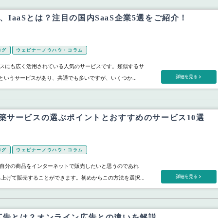
aS、IaaSとは？注目の国内SaaS企業5選をご紹介！
ログ
ウェビナーノウハウ・コラム
ジネスにも広く活用されている人気のサービスです。類似するサ
詳細を見る
aaSというサービスがあり、共通でも多いですが、いくつか...
構築サービスの選ぶポイントとおすすめのサービス10選
ログ
ウェビナーノウハウ・コラム
自分の商品をインターネットで販売したいと思うのであれ
詳細を見る
ち上げて販売することができます。初めからこの方法を選択...
広告とは？オンライン広告との違いを解説